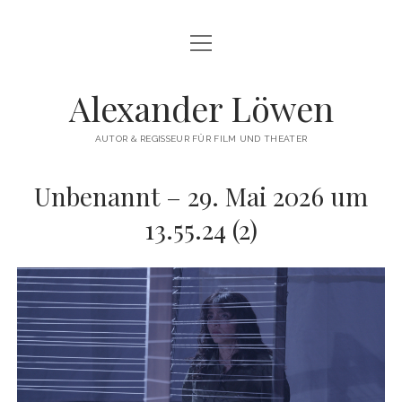
Menü
HERZLICH WILLKOMMEN
öffnen
THEATERREGIE
Alexander Löwen
DREHBUCH & FILMREGIE
AUTOR & REGISSEUR FÜR FILM UND THEATER
WORKSHOPS
Unbenannt – 29. Mai 2026 um
COMMERCIAL
13.55.24 (2)
VITA
KONTAKT
instagram