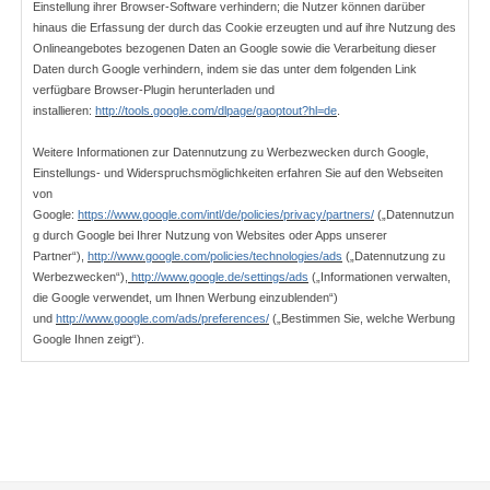
Einstellung ihrer Browser-Software verhindern; die Nutzer können darüber 
hinaus die Erfassung der durch das Cookie erzeugten und auf ihre Nutzung des 
Onlineangebotes bezogenen Daten an Google sowie die Verarbeitung dieser 
Daten durch Google verhindern, indem sie das unter dem folgenden Link 
verfügbare Browser-Plugin herunterladen und 
installieren:
http://tools.google.com/dlpage/gaoptout?hl=de
.
Weitere Informationen zur Datennutzung zu Werbezwecken durch Google, 
Einstellungs- und Widerspruchsmöglichkeiten erfahren Sie auf den Webseiten 
von 
Google:
https://www.google.com/intl/de/policies/privacy/partners/
(„Datennutzun
g durch Google bei Ihrer Nutzung von Websites oder Apps unserer 
Partner“),
http://www.google.com/policies/technologies/ads
(„Datennutzung zu 
Werbezwecken“),
http://www.google.de/settings/ads
(„Informationen verwalten, 
die Google verwendet, um Ihnen Werbung einzublenden“) 
und
http://www.google.com/ads/preferences/
(„Bestimmen Sie, welche Werbung 
Google Ihnen zeigt“).