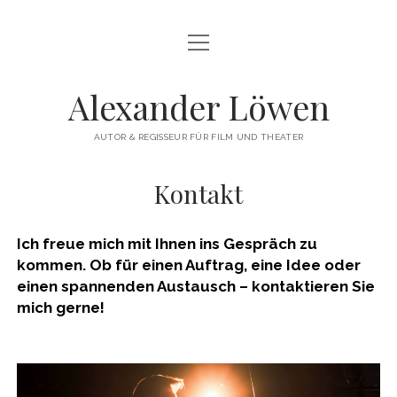
Menü
HERZLICH WILLKOMMEN
öffnen
THEATERREGIE
Alexander Löwen
DREHBUCH & FILMREGIE
AUTOR & REGISSEUR FÜR FILM UND THEATER
WORKSHOPS
Kontakt
COMMERCIAL
VITA
Ich freue mich mit Ihnen ins Gespräch zu
kommen. Ob für einen Auftrag, eine Idee oder
KONTAKT
einen
spannenden Austausch
– kontaktieren Sie
mich gerne!
instagram