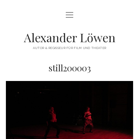
Menü
HERZLICH WILLKOMMEN
öffnen
THEATERREGIE
Alexander Löwen
DREHBUCH & FILMREGIE
AUTOR & REGISSEUR FÜR FILM UND THEATER
WORKSHOPS
still200003
COMMERCIAL
VITA
KONTAKT
instagram