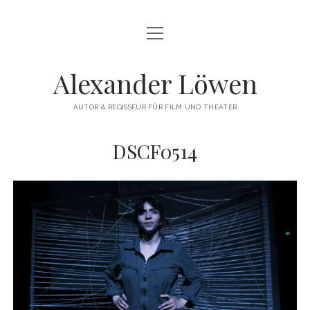
Menü
HERZLICH WILLKOMMEN
öffnen
THEATERREGIE
Alexander Löwen
DREHBUCH & FILMREGIE
AUTOR & REGISSEUR FÜR FILM UND THEATER
WORKSHOPS
DSCF0514
COMMERCIAL
VITA
KONTAKT
instagram