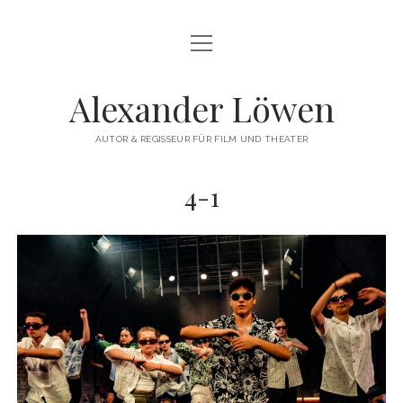
Menü
HERZLICH WILLKOMMEN
öffnen
THEATERREGIE
Alexander Löwen
DREHBUCH & FILMREGIE
AUTOR & REGISSEUR FÜR FILM UND THEATER
WORKSHOPS
4-1
COMMERCIAL
VITA
KONTAKT
instagram