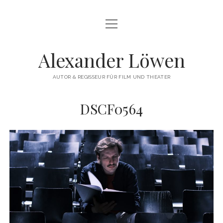
Menü
HERZLICH WILLKOMMEN
öffnen
THEATERREGIE
Alexander Löwen
DREHBUCH & FILMREGIE
AUTOR & REGISSEUR FÜR FILM UND THEATER
WORKSHOPS
DSCF0564
COMMERCIAL
VITA
KONTAKT
instagram