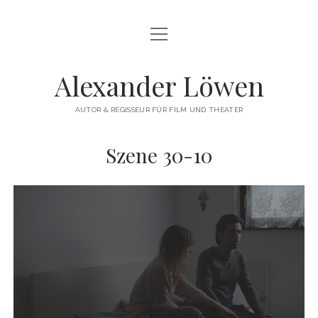
Menü
HERZLICH WILLKOMMEN
öffnen
THEATERREGIE
Alexander Löwen
DREHBUCH & FILMREGIE
AUTOR & REGISSEUR FÜR FILM UND THEATER
WORKSHOPS
Szene 30-10
COMMERCIAL
VITA
KONTAKT
instagram