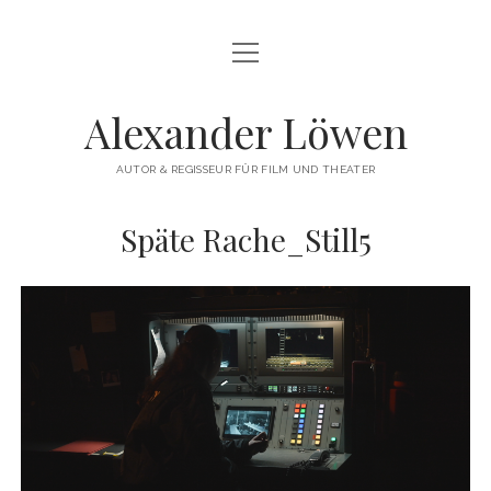
Menü
HERZLICH WILLKOMMEN
öffnen
THEATERREGIE
Alexander Löwen
DREHBUCH & FILMREGIE
AUTOR & REGISSEUR FÜR FILM UND THEATER
WORKSHOPS
Späte Rache_Still5
COMMERCIAL
VITA
KONTAKT
instagram