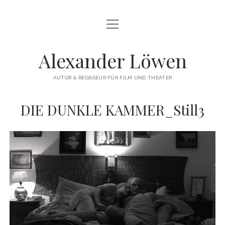
Menü
HERZLICH WILLKOMMEN
öffnen
THEATERREGIE
Alexander Löwen
DREHBUCH & FILMREGIE
AUTOR & REGISSEUR FÜR FILM UND THEATER
WORKSHOPS
DIE DUNKLE KAMMER_Still3
COMMERCIAL
VITA
KONTAKT
instagram