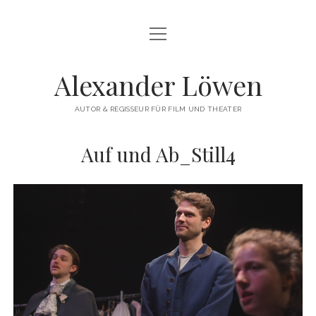
Menü
HERZLICH WILLKOMMEN
öffnen
THEATERREGIE
Alexander Löwen
DREHBUCH & FILMREGIE
AUTOR & REGISSEUR FÜR FILM UND THEATER
WORKSHOPS
Auf und Ab_Still4
COMMERCIAL
VITA
KONTAKT
instagram